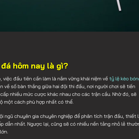
 đá hôm nay là gì?
, việc đầu tiên cần làm là nắm vững khái niệm về
tỷ lệ kèo bón
 về số bàn thắng giữa hai đội thi đấu, nơi người chơi sẽ tiến
 cấp nhiều mức cược khác nhau cho các trận cầu. Nhờ đó, sẽ
độ một cách phù hợp nhất có thể.
i ngũ chuyên gia chuyên nghiệp để phân tích trận đấu, thiết 
p dẫn nhất. Ngược lại, cũng sẽ có nhiều nền tảng nhỏ lẻ thườ
lớn.