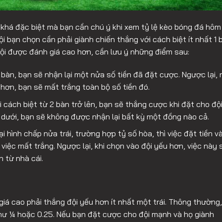
 khá đặc biệt mà bạn cần chú ý khi xem tỷ lệ kèo bóng đá hôm
i bạn chọn cần phải giành chiến thắng với cách biệt ít nhất 1 
ội được đánh giá cao hơn, cần lưu ý những điểm sau:
 bàn, bạn sẽ nhận lại một nửa số tiền đã đặt cược. Ngược lại, 
 hơn, bạn sẽ mất trắng toàn bộ số tiền đó.
 cách biệt từ 2 bàn trở lên, bạn sẽ thắng cược khi đặt cho độ
ửa dưới, bạn sẽ không được nhận lại bất kỳ một đồng nào cả.
i hình chấp nửa trái, trường hợp tỷ số hòa, thì việc đặt tiền v
iệc mất trắng. Ngược lại, khi chọn vào đội yếu hơn, việc này 
 từ nhà cái.
giá cao phải thắng đội yếu hơn ít nhất một trái. Thông thường,
như ¼ hoặc 0.25. Nếu bạn đặt cược cho đội mạnh và họ giành