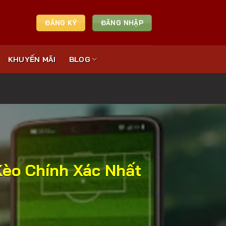
ĐĂNG KÝ
ĐĂNG NHẬP
KHUYẾN MÃI
BLOG
èo Chính Xác Nhất