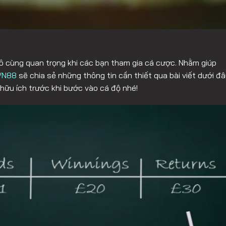
vô cùng quan trọng khi các bạn tham gia cá cược. Nhằm giúp
VN88
sẽ chia sẻ những thông tin cần thiết qua bài viết dưới đâ
hữu ích trước khi bước vào cá độ nhé!