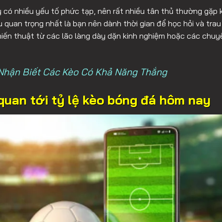
y có nhiều yếu tố phức tạp, nên rất nhiều tân thủ thường gặp 
u quan trọng nhất là bạn nên dành thời gian để học hỏi và trau
chiến thuật từ các lão làng dày dặn kinh nghiệm hoặc các chuy
Nhận Biết Các Kèo Có Khả Năng Thắng
 quan tới tỷ lệ kèo bóng đá hôm nay