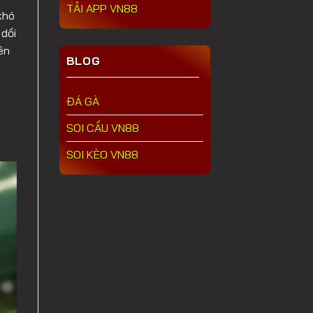
TẢI APP VN88
khó
 dồi
ên
BLOG
ĐÁ GÀ
SOI CẦU VN88
SOI KÈO VN88