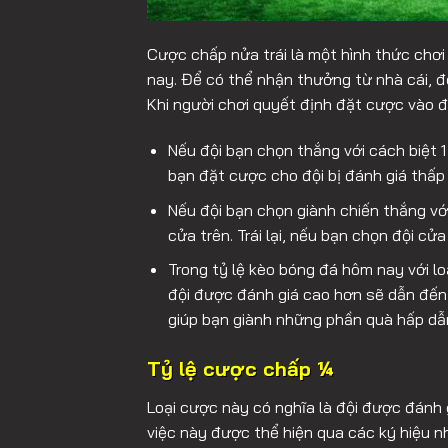
Cược chấp nửa trái là một hình thức chơi
nay. Để có thể nhận thưởng từ nhà cái, độ
Khi người chơi quyết định đặt cược vào đ
Nếu đội bạn chọn thắng với cách biệt 1
bạn đặt cược cho đội bị đánh giá thấp
Nếu đội bạn chọn giành chiến thắng với
cửa trên. Trái lại, nếu bạn chọn đội c
Trong tỷ lệ kèo bóng đá hôm nay với loạ
đội được đánh giá cao hơn sẽ dẫn đến v
giúp bạn giành những phần quà hấp dẫn
Tỷ lệ cược chấp ¼
Loại cược này có nghĩa là đội được đánh 
việc này được thể hiện qua các ký hiệu 