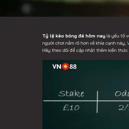
Tỷ lệ kèo bóng đá hôm nay
là yếu tố 
người chơi nắm rõ hơn về khía cạnh này,
Hãy theo dõi để cập nhật thêm kiến thức 