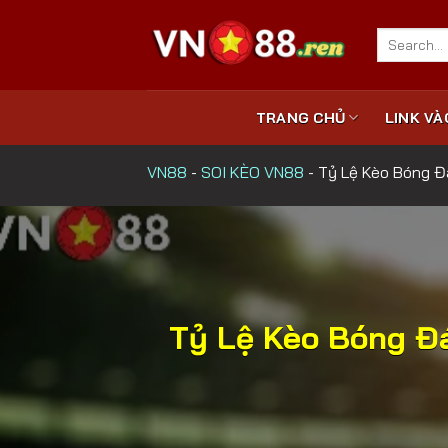
Bỏ
qua
nội
dung
TRANG CHỦ
LINK VÀ
VN88
-
SOI KÈO VN88
-
Tỷ Lệ Kèo Bóng Đ
Tỷ Lệ Kèo Bóng Đ