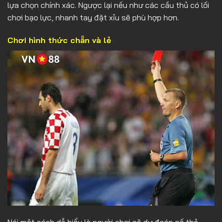
lựa chọn chính xác. Ngược lại nếu như các cầu thủ có lối
chơi bạo lực, nhanh tay đặt xỉu sẽ phù hợp hơn.
Chơi hình thức chẵn và lẻ