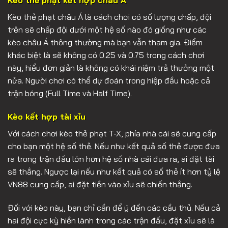
Kèo thẻ phạt kết hợp châu Á
Kèo thẻ phạt châu Á là cách chơi có số lượng chấp, đội
trên sẽ chấp đội dưới một hệ số nào đó giống như các
kèo châu Á thông thường mà bạn vẫn tham gia. Điểm
khác biệt là sẽ không có 0.25 và 0.75 trong cách chơi
này, hiểu đơn giản là không có khái niệm trả thưởng một
nửa. Người chơi có thể dự đoán trong hiệp đầu hoặc cả
trận bóng (Full Time và Half Time).
Kèo kết hợp tài xỉu
Với cách chơi kèo thẻ phạt T-X, phía nhà cái sẽ cung cấp
cho bạn một hệ số thẻ. Nếu như kết quả số thẻ được đưa
ra trong trận đấu lớn hơn hệ số nhà cái đưa ra, ai đặt tài
sẽ thắng. Ngược lại nếu như kết quả có số thẻ ít hơn tỷ lệ
VN88 cung cấp, ai đặt tiền vào xỉu sẽ chiến thắng.
Đối với kèo này, bạn chỉ cần để ý đến các cầu thủ. Nếu cả
hai đội cực kỳ hiền lành trong các trận đấu, đặt xỉu sẽ là