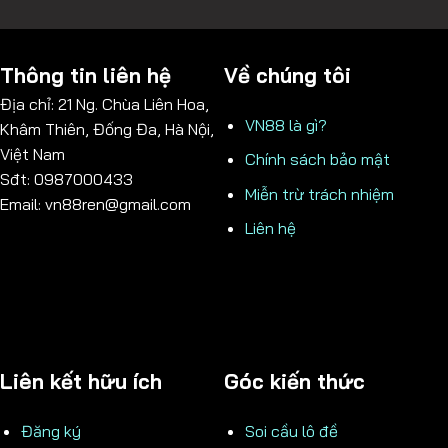
Thông tin liên hệ
Về chúng tôi
Địa chỉ: 21 Ng. Chùa Liên Hoa,
VN88 là gì?
Khâm Thiên, Đống Đa, Hà Nội,
Việt Nam
Chính sách bảo mật
Sđt: 0987000433
Miễn trừ trách nhiệm
Email:
vn88ren@gmail.com
Liên hệ
Liên kết hữu ích
Góc kiến thức
Đăng ký
Soi cầu lô đề