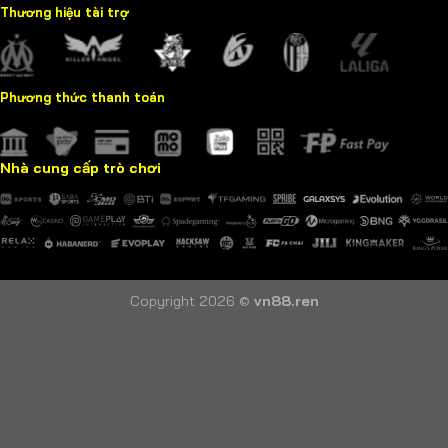
Thương hiệu tài trợ
Phương thức thanh toán
Nhà cung cấp trò chơi
Copyright 2026 ©
vn88.ren