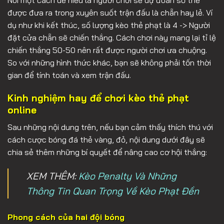
Nói một cách dễ hiểu là người chơi sẽ dự đoán số thẻ
được đưa ra trong xuyên suốt trận đấu là chẵn hay lẻ. Ví
dụ như khi kết thúc, số lượng kèo thẻ phạt là 4 -> Người
đặt cửa chẵn sẽ chiến thắng. Cách chơi này mang lại tỉ lệ
chiến thắng 50-50 nên rất được người chơi ưa chuộng.
So với những hình thức khác, bạn sẽ không phải tốn thời
gian để tính toán và xem trận đấu.
Kinh nghiệm hay để chơi kèo thẻ phạt
online
Sau những nội dung trên, nếu bạn cảm thấy thích thú với
cách cược bóng đá thẻ vàng, đỏ, nội dung dưới đây sẽ
chia sẻ thêm những bí quyết để nâng cao cơ hội thắng:
XEM THÊM:
Kèo Penalty Và Những
Thông Tin Quan Trọng Về Kèo Phạt Đền
Phong cách của hai đội bóng