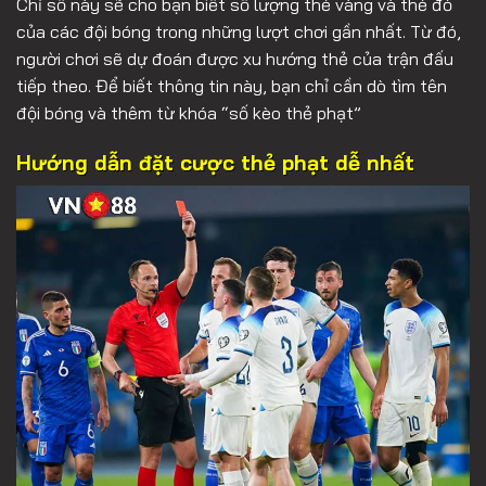
Chỉ số này sẽ cho bạn biết số lượng thẻ vàng và thẻ đỏ
của các đội bóng trong những lượt chơi gần nhất. Từ đó,
người chơi sẽ dự đoán được xu hướng thẻ của trận đấu
tiếp theo. Để biết thông tin này, bạn chỉ cần dò tìm tên
đội bóng và thêm từ khóa “số kèo thẻ phạt”
Hướng dẫn đặt cược thẻ phạt dễ nhất