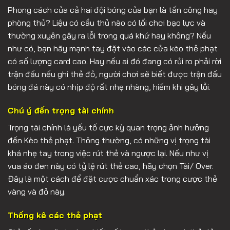
Phong cách của cả hai đội bóng của bạn là tấn công hay
phòng thủ? Liệu có cầu thủ nào có lối chơi bạo lực và
thường xuyên gây ra lỗi trong quá khứ hay không? Nếu
như có, bạn hãy mạnh tay đặt vào các cửa kèo thẻ phạt
có số lượng card cao. Hay nếu ai đó đang có rủi ro phải rời
trận đấu nếu ghi thẻ đỏ, người chơi sẽ biết được trận đấu
bóng đá này có nhịp độ rất nhẹ nhàng, hiếm khi gây lỗi.
Chú ý đến trọng tài chính
Trọng tài chính là yếu tố cực kỳ quan trọng ảnh hưởng
đến Kèo thẻ phạt. Thông thường, có những vị trọng tài
khá nhẹ tay trong việc rút thẻ và ngược lại. Nếu như vị
vua áo đen này có tỷ lệ rút thẻ cao, hãy chọn Tài/ Over.
Đây là một cách để đặt cược chuẩn xác trong cược thẻ
vàng và đỏ này.
Thống kê các thẻ phạt