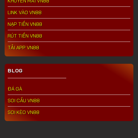
KHUYẾN MÃI VN88
LINK VÀO VN88
NẠP TIỀN VN88
RÚT TIỀN VN88
TẢI APP VN88
BLOG
ĐÁ GÀ
SOI CẦU VN88
SOI KÈO VN88