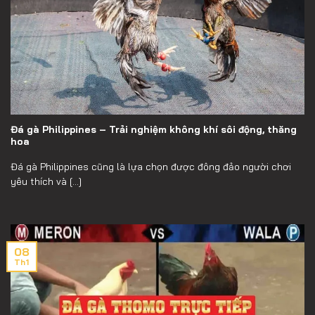
Đá gà Philippines – Trải nghiệm không khí sôi động, thăng
hoa
Đá gà Philippines cũng là lựa chọn được đông đảo người chơi
yêu thích và [...]
08
Th1