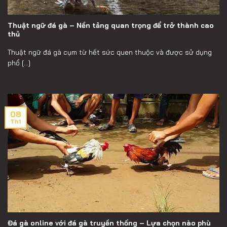
Thuật ngữ đá gà – Nền tảng quan trọng để trở thành cao
thủ
Thuật ngữ đá gà cụm từ hết sức quen thuộc và được sử dụng
phổ [...]
08
Th1
Đá gà online với đá gà truyền thống – Lựa chọn nào phù