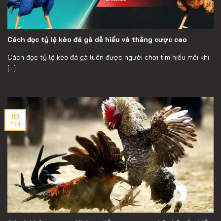
Cách đọc tỷ lệ kèo đá gà dễ hiểu và thắng cược cao
Cách đọc tỷ lệ kèo đá gà luôn được người chơi tìm hiểu mỗi khi
[...]
10
Th1