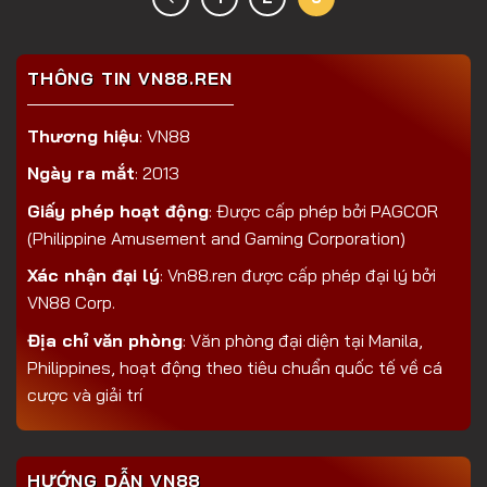
THÔNG TIN VN88.REN
Thương hiệu
: VN88
Ngày ra mắt
: 2013
Giấy phép hoạt động
: Được cấp phép bởi PAGCOR
(Philippine Amusement and Gaming Corporation)
Xác nhận đại lý
: Vn88.ren được cấp phép đại lý bởi
VN88 Corp.
Địa chỉ văn phòng
: Văn phòng đại diện tại Manila,
Philippines, hoạt động theo tiêu chuẩn quốc tế về cá
cược và giải trí
HƯỚNG DẪN VN88