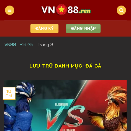
Bỏ
qua
nội
dung
ĐĂNG KÝ
ĐĂNG NHẬP
VN88
-
Đá Gà
-
Trang 3
LƯU TRỮ DANH MỤC:
ĐÁ GÀ
10
Th1