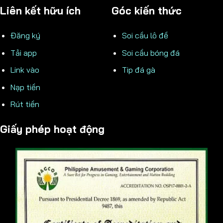
Liên kết hữu ích
Góc kiến thức
Đăng ký
Soi cầu lô đề
Tải app
Soi cầu bóng đá
Link vào
Tip đá gà
Nạp tiền
Rút tiền
Giấy phép hoạt động