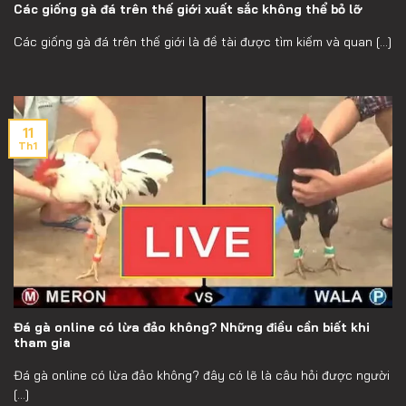
Các giống gà đá trên thế giới xuất sắc không thể bỏ lỡ
Các giống gà đá trên thế giới là đề tài được tìm kiếm và quan [...]
11
Th1
Đá gà online có lừa đảo không? Những điều cần biết khi
tham gia
Đá gà online có lừa đảo không? đây có lẽ là câu hỏi được người
[...]