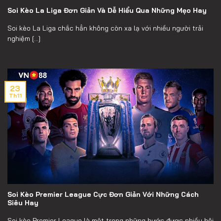
Soi Kèo La Liga Đơn Giản Và Dễ Hiểu Qua Những Mẹo Hay
Soi kèo La Liga chắc hẳn không còn xa lạ với nhiều người trải
nghiệm [...]
23
Th11
Soi Kèo Premier League Cực Đơn Giản Với Những Cách
Siêu Hay
Soi kèo Premier League là một trong những bước được nhiều hội