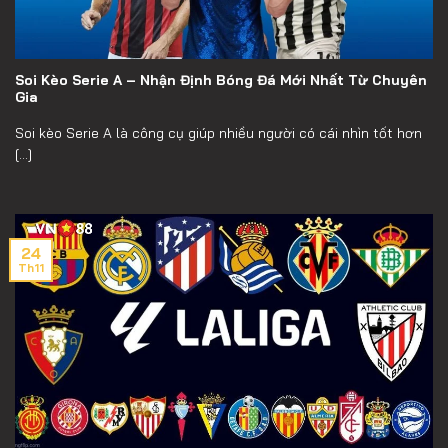
Soi Kèo Serie A – Nhận Định Bóng Đá Mới Nhất Từ Chuyên
Gia
Soi kèo Serie A là công cụ giúp nhiều người có cái nhìn tốt hơn
[...]
24
Th11