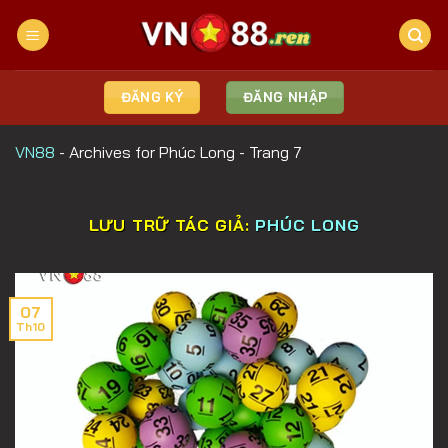
Bỏ
qua
nội
dung
ĐĂNG KÝ
ĐĂNG NHẬP
VN88
-
Archives for Phúc Long
-
Trang 7
LƯU TRỮ TÁC GIẢ:
PHÚC LONG
07
Th10